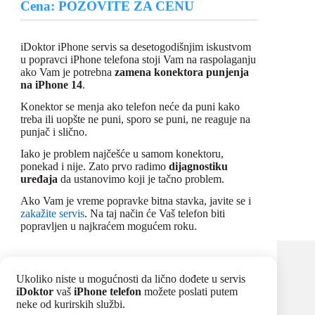
Cena: POZOVITE ZA CENU
iDoktor iPhone servis sa desetogodišnjim iskustvom
u popravci iPhone telefona stoji Vam na raspolaganju
ako Vam je potrebna
zamena konektora punjenja
na iPhone 14
.
Konektor se menja ako telefon neće da puni kako
treba ili uopšte ne puni, sporo se puni, ne reaguje na
punjač i slično.
Iako je problem najčešće u samom konektoru,
ponekad i nije. Zato prvo radimo
dijagnostiku
uređaja
da ustanovimo koji je tačno problem.
Ako Vam je vreme popravke bitna stavka, javite se i
zakažite servis
. Na taj način će Vaš telefon biti
popravljen u najkraćem mogućem roku.
Ukoliko niste u mogućnosti da lično dođete u servis
iDoktor
vaš
iPhone telefon
možete poslati putem
neke od kurirskih službi.