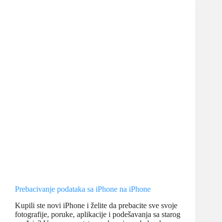
iPhone
telefonu
—
brz
servis
u
Beogradu
Prebacivanje podataka sa iPhone na iPhone
Kupili ste novi iPhone i želite da prebacite sve svoje
fotografije, poruke, aplikacije i podešavanja sa starog