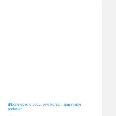
javlja
poruku
o
temperaturi
—
šta
uraditi
odmah
iPhone upao u vodu: prvi koraci i spasavanje
podataka