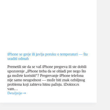
iPhone se greje ili javlja poruku o temperaturi — šta
uraditi odmah
Premetili ste da se vaš iPhone pregreva ili ste dobili
upozorenje „iPhone treba da se ohladi pre nego što
ga možete koristiti“? Pregrevanje iPhone telefona
nije samo neugodnost — može biti znak ozbiljnog
problema koji zahteva hitnu pažnju. iDoktor.rs
vam…
Detaljnije
iPhone
se
greje
ili