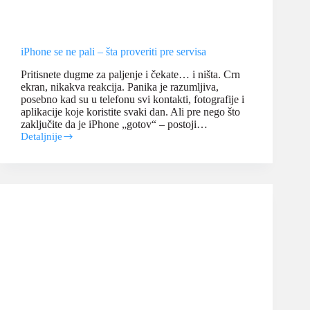
iPhone se ne pali – šta proveriti pre servisa
Pritisnete dugme za paljenje i čekate… i ništa. Crn
ekran, nikakva reakcija. Panika je razumljiva,
posebno kad su u telefonu svi kontakti, fotografije i
aplikacije koje koristite svaki dan. Ali pre nego što
zaključite da je iPhone „gotov“ – postoji…
Detaljnije
iPhone
se
ne
pali
–
šta
proveriti
pre
servisa