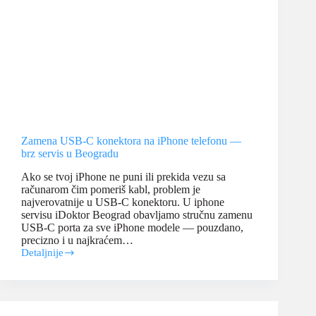
Zamena USB-C konektora na iPhone telefonu —
brz servis u Beogradu
Ako se tvoj iPhone ne puni ili prekida vezu sa
računarom čim pomeriš kabl, problem je
najverovatnije u USB-C konektoru. U iphone
servisu iDoktor Beograd obavljamo stručnu zamenu
USB-C porta za sve iPhone modele — pouzdano,
precizno i u najkraćem…
Detaljnije
Zamena
USB-
C
konektora
na