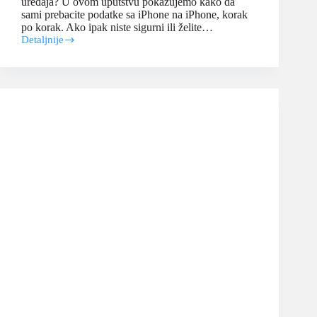
uređaja? U ovom uputstvu pokazujemo kako da
sami prebacite podatke sa iPhone na iPhone, korak
po korak. Ako ipak niste sigurni ili želite…
Detaljnije
Prebacivanje
podataka
sa
iPhone
na
iPhone