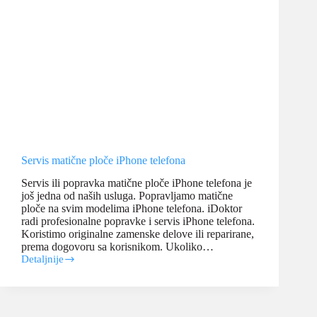
Servis matične ploče iPhone telefona
Servis ili popravka matične ploče iPhone telefona je
još jedna od naših usluga. Popravljamo matične
ploče na svim modelima iPhone telefona. iDoktor
radi profesionalne popravke i servis iPhone telefona.
Koristimo originalne zamenske delove ili reparirane,
prema dogovoru sa korisnikom. Ukoliko…
Detaljnije
Servis
matične
ploče
iPhone
telefona