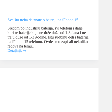
Sve što treba da znate o bateriji na iPhone 15
Srećom po industriju baterija, svi telefoni i dalje
koriste baterije koje ne drže duže od 1-3 dana i ne
traju duže od 1-3 godine. Istu sudbinu deli i baterija
na iPhone 15 telefonu. Ovde smo zapisali nekoliko
redova na temu…
Detaljnije
Sve
što
treba
da
znate
o
bateriji
na
iPhone
15