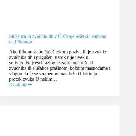
Slušalica ili zvučnik tihi? Čišćenje rešetki i zamena
na iPhone-u
Ako iPhone slabo čuješ tokom poziva ili je zvuk iz
zvučnika tih i prigušen, uzrok nije uvek u
softveru.Najčešći razlog je zaprljanje rešetki
zvučnika ili slušalice prašinom, kožnim masnoćama i
vlagom koje se vremenom natalože i blokiraju
protok zvuka.U nekim…
Detaljnije
Slušalica
ili
zvučnik
tihi?
Čišćenje
rešetki
i
zamena
na
iPhone-