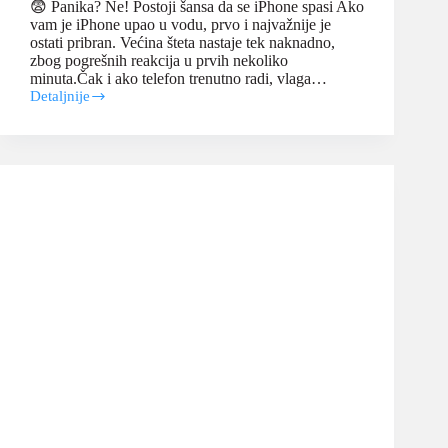
😨 Panika? Ne! Postoji šansa da se iPhone spasi Ako
vam je iPhone upao u vodu, prvo i najvažnije je
ostati pribran. Većina šteta nastaje tek naknadno,
zbog pogrešnih reakcija u prvih nekoliko
minuta.Čak i ako telefon trenutno radi, vlaga…
Detaljnije
iPhone
upao
u
vodu:
prvi
koraci
i
spasavanje
podataka