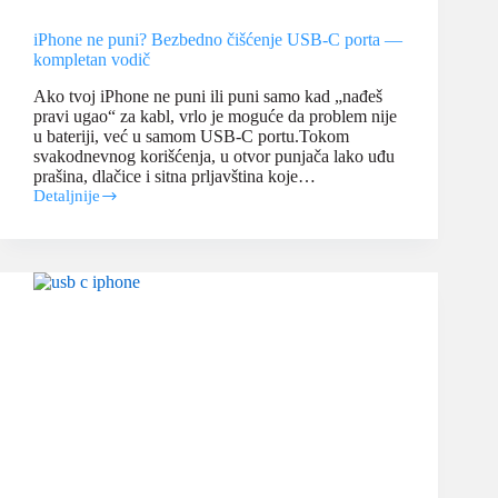
iPhone ne puni? Bezbedno čišćenje USB-C porta —
kompletan vodič
Ako tvoj iPhone ne puni ili puni samo kad „nađeš
pravi ugao“ za kabl, vrlo je moguće da problem nije
u bateriji, već u samom USB-C portu.Tokom
svakodnevnog korišćenja, u otvor punjača lako uđu
prašina, dlačice i sitna prljavština koje…
Detaljnije
iPhone
ne
puni?
Bezbedno
čišćenje
USB-
C
porta
—
kompletan
vodič