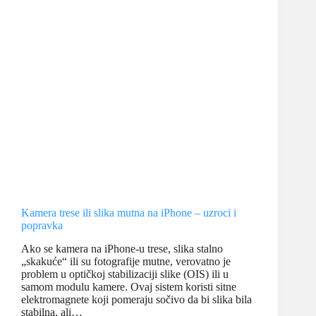
u
Kamera trese ili slika mutna na iPhone – uzroci i
popravka
Ako se kamera na iPhone-u trese, slika stalno
„skakuće“ ili su fotografije mutne, verovatno je
problem u optičkoj stabilizaciji slike (OIS) ili u
samom modulu kamere. Ovaj sistem koristi sitne
elektromagnete koji pomeraju sočivo da bi slika bila
stabilna, ali…