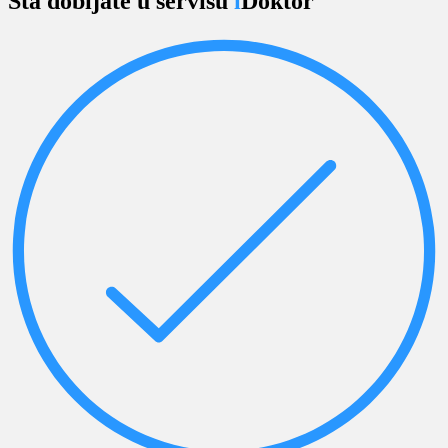
Šta dobijate u servisu
i
Doktor