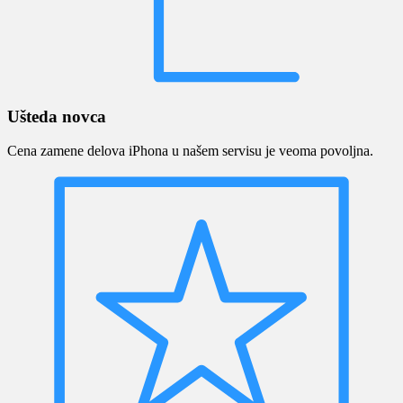
Ušteda novca
Cena zamene delova iPhona u našem servisu je veoma povoljna.