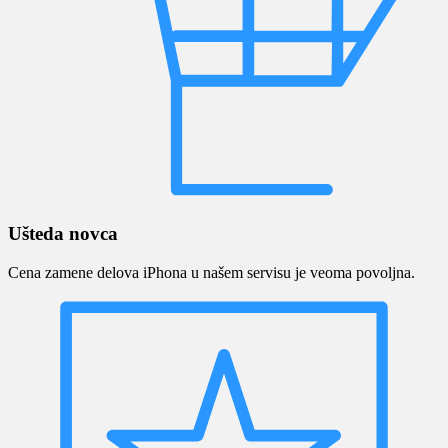
Ušteda novca
Cena zamene delova iPhona u našem servisu je veoma povoljna.