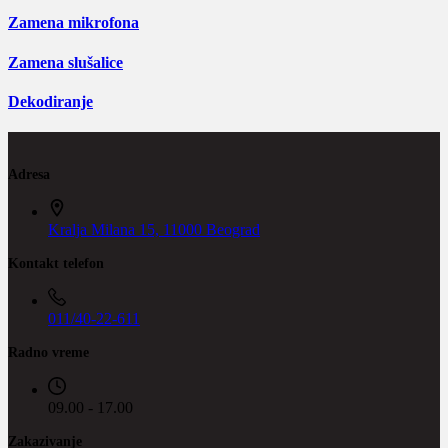
Zamena mikrofona
Zamena slušalice
Dekodiranje
Adresa
Kralja Milana 15, 11000 Beograd
Kontakt telefon
011/40-22-611
Radno vreme
09.00 - 17.00
Zakazivanje