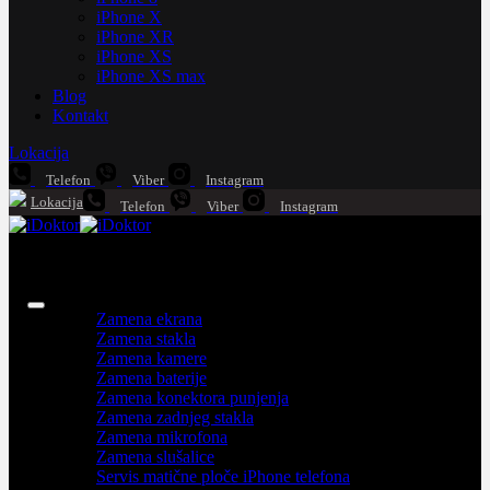
iPhone X
iPhone XR
iPhone XS
iPhone XS max
Blog
Kontakt
Lokacija
Telefon
Viber
Instagram
Lokacija
Telefon
Viber
Instagram
iPhone servis
Usluge
Zamena ekrana
Zamena stakla
Zamena kamere
Zamena baterije
Zamena konektora punjenja
Zamena zadnjeg stakla
Zamena mikrofona
Zamena slušalice
Servis matične ploče iPhone telefona