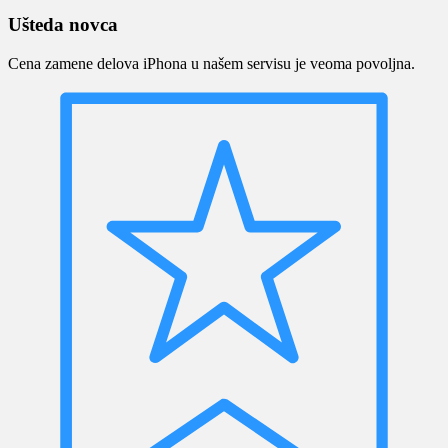
Ušteda novca
Cena zamene delova iPhona u našem servisu je veoma povoljna.