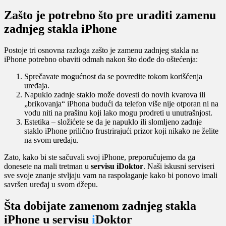
Zašto je potrebno što pre uraditi zamenu
zadnjeg stakla iPhone
Postoje tri osnovna razloga zašto je zamenu zadnjeg stakla na
iPhone potrebno obaviti odmah nakon što dođe do oštećenja:
Sprečavate mogućnost da se povredite tokom korišćenja
uređaja.
Napuklo zadnje staklo može dovesti do novih kvarova ili
„brikovanja“ iPhona budući da telefon više nije otporan ni na
vodu niti na prašinu koji lako mogu prodreti u unutrašnjost.
Estetika – složićete se da je napuklo ili slomljeno zadnje
staklo iPhone prilično frustrirajući prizor koji nikako ne želite
na svom uređaju.
Zato, kako bi ste sačuvali svoj iPhone, preporučujemo da ga
donesete na mali tretman u
servisu iDoktor
. Naši iskusni serviseri
sve svoje znanje stvljaju vam na raspolaganje kako bi ponovo imali
savršen uređaj u svom džepu.
Šta dobijate zamenom zadnjeg stakla
iPhone u servisu
i
Doktor