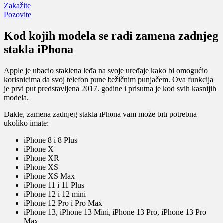
Zakažite
Pozovite
Kod kojih modela se radi zamena zadnjeg
stakla iPhona
Apple je ubacio staklena leđa na svoje uređaje kako bi omogućio
korisnicima da svoj telefon pune bežičnim punjačem. Ova funkcija
je prvi put predstavljena 2017. godine i prisutna je kod svih kasnijih
modela.
Dakle, zamena zadnjeg stakla iPhona vam može biti potrebna
ukoliko imate:
iPhone 8 i 8 Plus
iPhone X
iPhone XR
iPhone XS
iPhone XS Max
iPhone 11 i 11 Plus
iPhone 12 i 12 mini
iPhone 12 Pro i Pro Max
iPhone 13, iPhone 13 Mini, iPhone 13 Pro, iPhone 13 Pro
Max