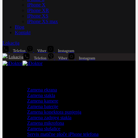
iPhone X
iPhone XR
iPhone XS
iPhone XS max
Blog
Kontakt
Lokacija
Telefon
Viber
Instagram
Lokacija
Telefon
Viber
Instagram
iPhone servis
Zamena ekrana
Zamena stakla
Zamena kamere
Zamena baterije
Zamena konektora punjenja
Zamena zadnjeg stakla
Zamena mikrofona
Zamena slušalice
Servis matične ploče iPhone telefona