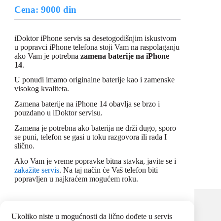
Cena: 9000 din
iDoktor iPhone servis sa desetogodišnjim iskustvom
u popravci iPhone telefona stoji Vam na raspolaganju
ako Vam je potrebna
zamena baterije na iPhone
14
.
U ponudi imamo originalne baterije kao i zamenske
visokog kvaliteta.
Zamena baterije na iPhone 14 obavlja se brzo i
pouzdano u iDoktor servisu.
Zamena je potrebna ako baterija ne drži dugo, sporo
se puni, telefon se gasi u toku razgovora ili rada I
slično.
Ako Vam je vreme popravke bitna stavka, javite se i
zakažite servis
. Na taj način će Vaš telefon biti
popravljen u najkraćem mogućem roku.
Ukoliko niste u mogućnosti da lično dođete u servis