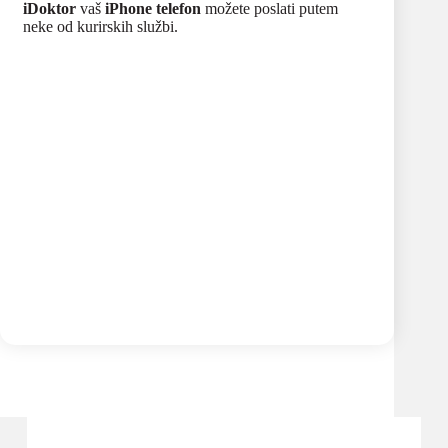
iDoktor
vaš
iPhone telefon
možete poslati putem
neke od kurirskih službi.