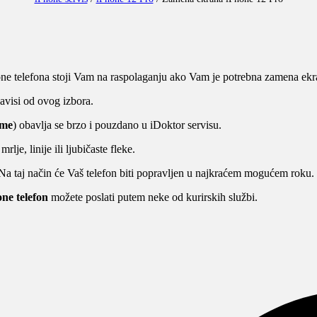
ne telefona stoji Vam na raspolaganju ako Vam je potrebna zamena ekr
avisi od ovog izbora.
ame
) obavlja se brzo i pouzdano u iDoktor servisu.
je, linije ili ljubičaste fleke.
 Na taj način će Vaš telefon biti popravljen u najkraćem mogućem roku.
ne telefon
možete poslati putem neke od kurirskih službi.