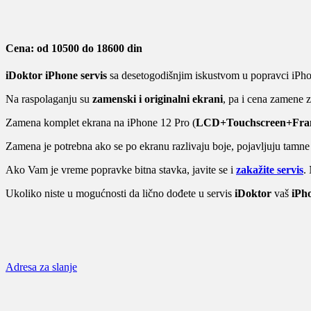
Cena: od 10500 do 18600 din
iDoktor iPhone servis
sa desetogodišnjim iskustvom u popravci iPho
Na raspolaganju su
zamenski i originalni ekrani
, pa i cena zamene z
Zamena komplet ekrana na iPhone 12 Pro (
LCD+Touchscreen+Fr
Zamena je potrebna ako se po ekranu razlivaju boje, pojavljuju tamne mrl
Ako Vam je vreme popravke bitna stavka, javite se i
zakažite servis
.
Ukoliko niste u mogućnosti da lično dođete u servis
iDoktor
vaš
iPho
Adresa za slanje