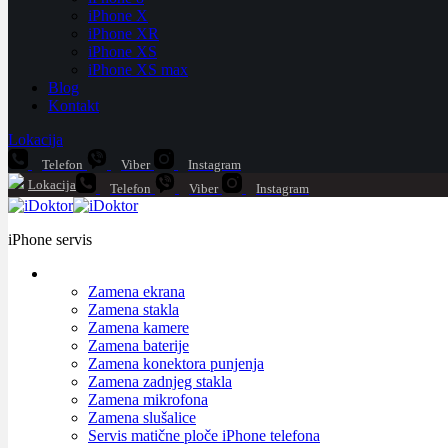
iPhone X
iPhone XR
iPhone XS
iPhone XS max
Blog
Kontakt
Lokacija
Telefon
Viber
Instagram
Lokacija
Telefon
Viber
Instagram
iPhone servis
Zamena ekrana
Zamena stakla
Zamena kamere
Zamena baterije
Zamena konektora punjenja
Zamena zadnjeg stakla
Zamena mikrofona
Zamena slušalice
Servis matične ploče iPhone telefona