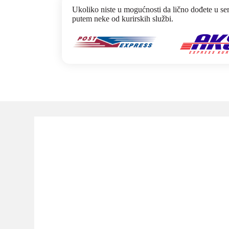
Ukoliko niste u mogućnosti da lično dođete u se
putem neke od kurirskih službi.
Ostale 