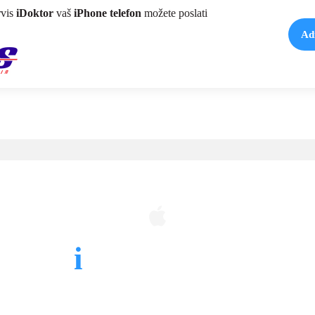
rvis
iDoktor
vaš
iPhone telefon
možete poslati
Ad
usluge
i
Doktora za
iPho