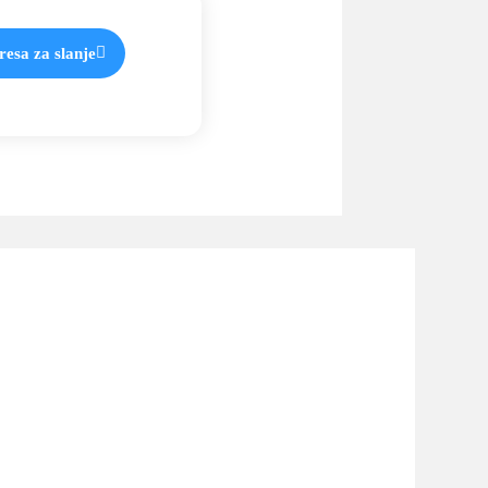
resa za slanje
ne 11 Pro