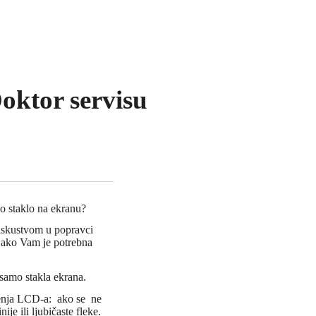
oktor servisu
o staklo na ekranu?
 iskustvom u popravci
u ako Vam je potrebna
samo stakla ekrana.
enja LCD-a: ako se ne
ije ili ljubičaste fleke.