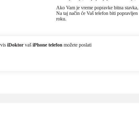
Ako Vam je vreme popravke bitna stavka, j
Na taj način će Vaš telefon biti popravlj
roku.
rvis
iDoktor
vaš
iPhone telefon
možete poslati