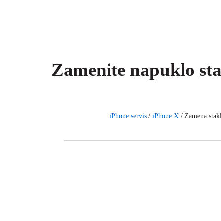
Zamenite napuklo st
iPhone servis
/
iPhone X
/
Zamena stak