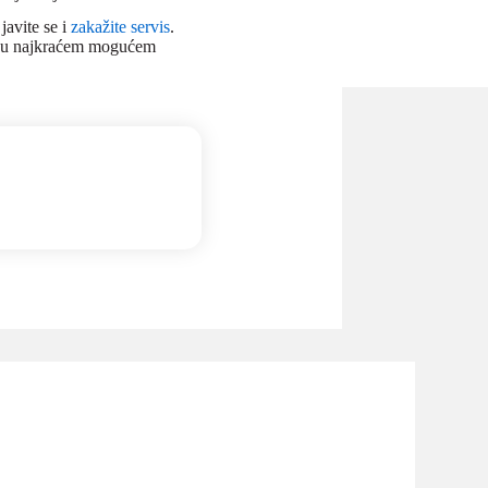
avite se i
zakažite servis
.
en u najkraćem mogućem