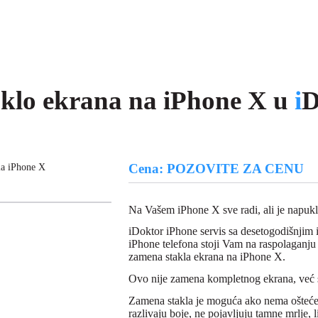
aklo ekrana na iPhone X u
i
D
Cena: POZOVITE ZA CENU
la iPhone X
Na Vašem iPhone X sve radi, ali je napukl
iDoktor iPhone servis sa desetogodišnjim
iPhone telefona stoji Vam na raspolaganj
zamena stakla ekrana na iPhone X.
Ovo nije zamena kompletnog ekrana, već 
Zamena stakla je moguća ako nema ošteć
razlivaju boje, ne pojavljuju tamne mrlje, lin