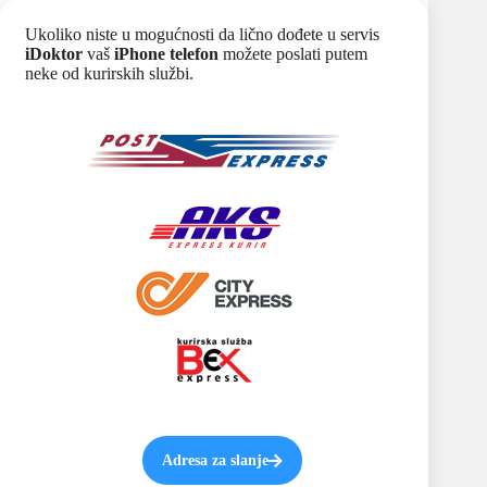
Ukoliko niste u mogućnosti da lično dođete u servis
iDoktor
vaš
iPhone telefon
možete poslati putem
neke od kurirskih službi.
Adresa za slanje