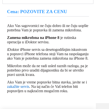
Cena: POZOVITE ZA CENU
Ako Vas sagovornici ne čuju dobro ili ne čuju uopšte
potrebna Vam je popravka ili zamena mikrofona.
Zamena mikrofona na iPhone 8
je rutinska
operacija u iDoktor servisu.
iDoktor iPhone servis sa desetogodišnjim iskustvom
u popravci iPhone telefona stoji Vam na raspolaganju
ako Vam je potrebna zamena mikrofona na iPhone 8.
Mikrofon može da ne radi usled raznih razloga, pa je
potrebno prvo uraditi dijagnostiku da bi se utvrdio
pravi uzrok kvara.
Ako Vam je vreme popravke bitna stavka, javite se i
zakažite servis
. Na taj način će Vaš telefon biti
popravljen u najkraćem mogućem roku.