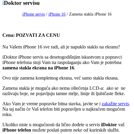
i
Doktor servisu
iPhone servis
/
iPhone 16
/
Zamena stakla iPhone 16
Cena: POZVATI ZA CENU
Na Vašem iPhone 16 sve radi, ali je napuklo staklo na ekranu?
iDoktor iPhone servis sa desetogodišnjim iskustvom u popravci
iPhone telefona stoji Vam na raspolaganju ako Vam je potrebna
zamena stakla ekrana na iPhone 16
.
Ovo nije zamena kompletnog ekrana, već samo stakla ekrana.
Zamena stakla je moguća ako nema oštećenja LCD-a: ako se ne
razlivaju boje, ne pojavljuju tamne mrlje, linije ili ljubičaste fleke.
Ako Vam je vreme popravke bitna stavka, javite se i
zakažite servis
.
Na taj način će Vaš telefon biti popravljen u najkraćem mogućem
roku.
Ukoliko niste u mogućnosti da lično dođete u servis
iDoktor
vaš
iPhone telefon
možete poslati putem neke od kurirskih službi.