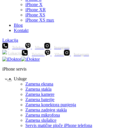
iPhone X
iPhone XR
iPhone XS
iPhone XS max
Blog
Kontakt
Lokacija
Telefon
Viber
Instagram
Lokacija
Telefon
Viber
Instagram
iPhone servis
Usluge
Zamena ekrana
Zamena stakla
Zamena kamere
Zamena baterije
Zamena konektora punjenja
Zamena zadnjeg stakla
Zamena mikrofona
Zamena slušalice
Servis matične ploče iPhone telefona