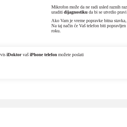
Mikrofon može da ne radi usled raznih raz
uraditi
dijagnostiku
da bi se utvrdio pravi
Ako Vam je vreme popravke bitna stavka, j
Na taj način će Vaš telefon biti popravlj
roku.
rvis
iDoktor
vaš
iPhone telefon
možete poslati