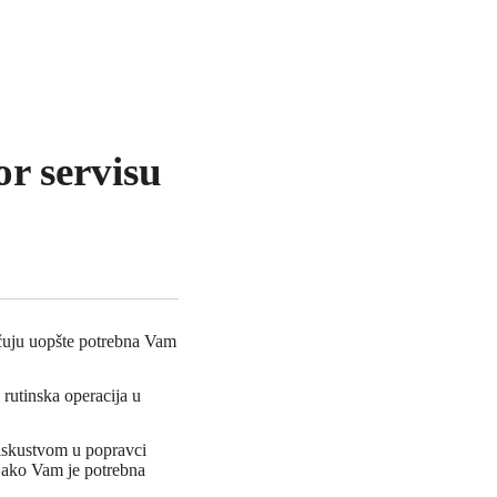
r servisu
 čuju uopšte potrebna Vam
e rutinska operacija u
 iskustvom u popravci
u ako Vam je potrebna