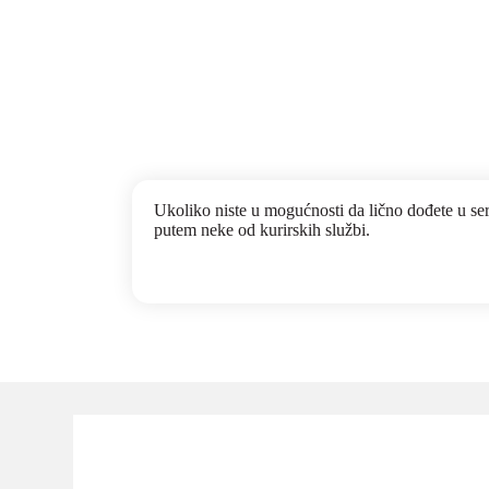
Ukoliko niste u mogućnosti da lično dođete u se
putem neke od kurirskih službi.