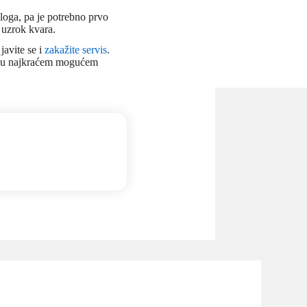
loga, pa je potrebno prvo
 uzrok kvara.
avite se i
zakažite servis
.
en u najkraćem mogućem