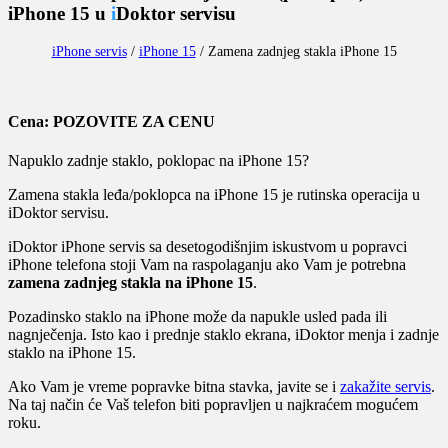
iPhone 15 u
i
Doktor servisu
iPhone servis
/
iPhone 15
/
Zamena zadnjeg stakla iPhone 15
Cena: POZOVITE ZA CENU
Napuklo zadnje staklo, poklopac na iPhone 15?
Zamena stakla leđa/poklopca na iPhone 15 je rutinska operacija u
iDoktor servisu.
iDoktor iPhone servis sa desetogodišnjim iskustvom u popravci
iPhone telefona stoji Vam na raspolaganju ako Vam je potrebna
zamena zadnjeg stakla na iPhone 15
.
Pozadinsko staklo na iPhone može da napukle usled pada ili
nagnječenja. Isto kao i prednje staklo ekrana, iDoktor menja i zadnje
staklo na iPhone 15.
Ako Vam je vreme popravke bitna stavka, javite se i
zakažite servis
.
Na taj način će Vaš telefon biti popravljen u najkraćem mogućem
roku.