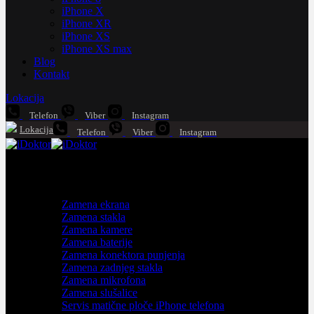
iPhone X
iPhone XR
iPhone XS
iPhone XS max
Blog
Kontakt
Lokacija
Telefon
Viber
Instagram
Lokacija
Telefon
Viber
Instagram
iPhone servis
Zamena ekrana
Zamena stakla
Zamena kamere
Zamena baterije
Zamena konektora punjenja
Zamena zadnjeg stakla
Zamena mikrofona
Zamena slušalice
Servis matične ploče iPhone telefona