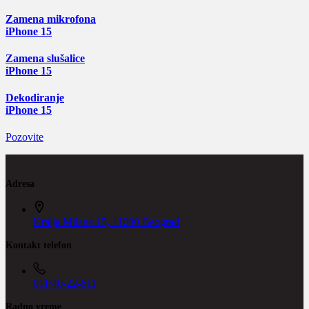
Zamena mikrofona
iPhone 15
Zamena slušalice
iPhone 15
Dekodiranje
iPhone 15
Pozovite
Adresa
Kralja Milana 15, 11000 Beograd
Kontakt telefon
011/40-22-611
Radno vreme