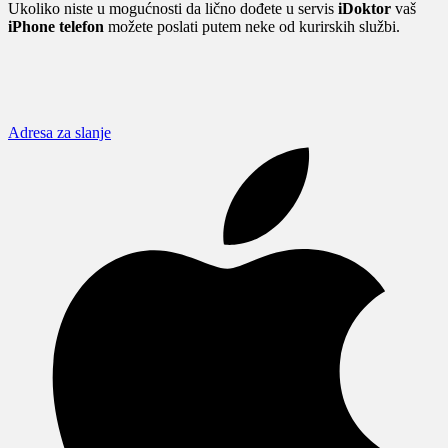
Ukoliko niste u mogućnosti da lično dođete u servis
iDoktor
vaš
iPhone telefon
možete poslati putem neke od kurirskih službi.
Adresa za slanje