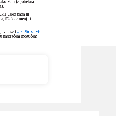
u ako Vam je potrebna
us
.
kle usled pada ili
ana, iDoktor menja i
avite se i
zakažite servis
.
en u najkraćem mogućem