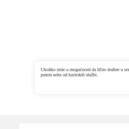
Ukoliko niste u mogućnosti da lično dođete u se
putem neke od kurirskih službi.