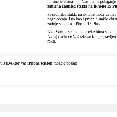
iPhone telefona stoji Vam na raspolaganj
zamena zadnjeg stakla na iPhone 15 Pl
Pozadinsko staklo na iPhone može da napu
nagnječenja. Isto kao i prednje staklo ekr
zadnje staklo na iPhone 15 Plus.
Ako Vam je vreme popravke bitna stavka, j
Na taj način će Vaš telefon biti popravlj
roku.
rvis
iDoktor
vaš
iPhone telefon
možete poslati