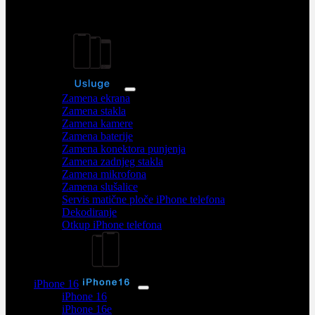
iPhone servis
Usluge
Zamena ekrana
Zamena stakla
Zamena kamere
Zamena baterije
Zamena konektora punjenja
Zamena zadnjeg stakla
Zamena mikrofona
Zamena slušalice
Servis matične ploče iPhone telefona
Dekodiranje
Otkup iPhone telefona
iPhone 16
iPhone 16
iPhone 16e