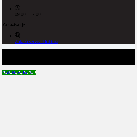
09.00 - 17.00
Zakazivanje
Zakaži servis iDoktora
Copyright © 2026 - iPhone servis u Beogradu - Doktor Mobil
Call Now Button