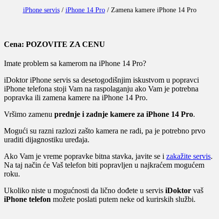
iPhone servis
/
iPhone 14 Pro
/
Zamena kamere iPhone 14 Pro
Cena: POZOVITE ZA CENU
Imate problem sa kamerom na iPhone 14 Pro?
iDoktor iPhone servis sa desetogodišnjim iskustvom u popravci
iPhone telefona stoji Vam na raspolaganju ako Vam je potrebna
popravka ili zamena kamere na iPhone 14 Pro.
Vršimo zamenu
prednje i zadnje kamere za iPhone 14 Pro
.
Mogući su razni razlozi zašto kamera ne radi, pa je potrebno prvo
uraditi dijagnostiku uređaja.
Ako Vam je vreme popravke bitna stavka, javite se i
zakažite servis
.
Na taj način će Vaš telefon biti popravljen u najkraćem mogućem
roku.
Ukoliko niste u mogućnosti da lično dođete u servis
iDoktor
vaš
iPhone telefon
možete poslati putem neke od kurirskih službi.