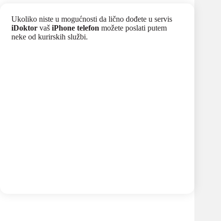
Ukoliko niste u mogućnosti da lično dođete u servis
iDoktor
vaš
iPhone telefon
možete poslati putem
neke od kurirskih službi.