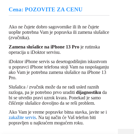
Cena: POZOVITE ZA CENU
Ako ne čujete dobro sagovornike ili ih ne čujete
uopšte potrebna Vam je popravka ili zamena slušalice
(zvučnika).
Zamena slušalice na iPhone 13 Pro
je rutinska
operacija u iDoktor servisu.
iDoktor iPhone servis sa desetogodišnjim iskustvom
u popravci iPhone telefona stoji Vam na raspolaganju
ako Vam je potrebna zamena slušalice na iPhone 13
Pro.
Slušalica / zvučnik može da ne radi usled raznih
razloga, pa je potrebno prvo uraditi
dijagnostiku
da
bi se utvrdio pravi uzrok kvara. Ponekad je samo
čišćenje slušalice dovoljno da se reši problem.
Ako Vam je vreme popravke bitna stavka, javite se i
zakažite servis
. Na taj način će Vaš telefon biti
popravljen u najkraćem mogućem roku.