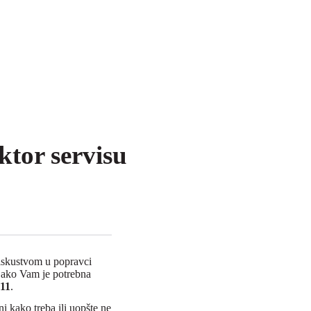
ktor servisu
 iskustvom u popravci
u ako Vam je potrebna
11
.
i kako treba ili uopšte ne