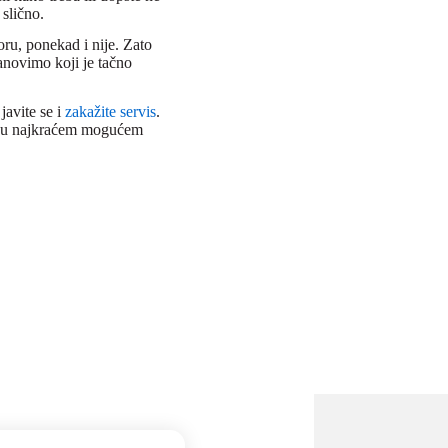
 slično.
ru, ponekad i nije. Zato
anovimo koji je tačno
avite se i
zakažite servis
.
en u najkraćem mogućem