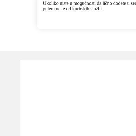
Ukoliko niste u mogućnosti da lično dođete u se
putem neke od kurirskih službi.
Ostale