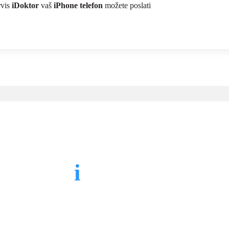
rvis
iDoktor
vaš
iPhone telefon
možete poslati
 usluge
i
Doktora za
iPh