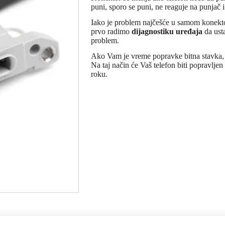
puni, sporo se puni, ne reaguje na punjač i
Iako je problem najčešće u samom konekto
prvo radimo
dijagnostiku uređaja
da ust
problem.
Ako Vam je vreme popravke bitna stavka, j
Na taj način će Vaš telefon biti popravlj
roku.