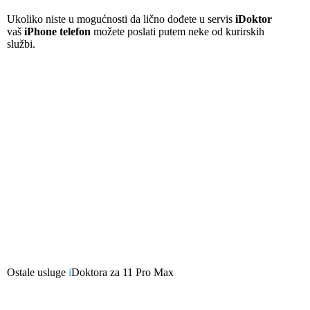
Ukoliko niste u mogućnosti da lično dođete u servis
iDoktor
vaš
iPhone telefon
možete poslati putem neke od kurirskih
službi.
Ostale usluge
i
Doktora za
11 Pro Max