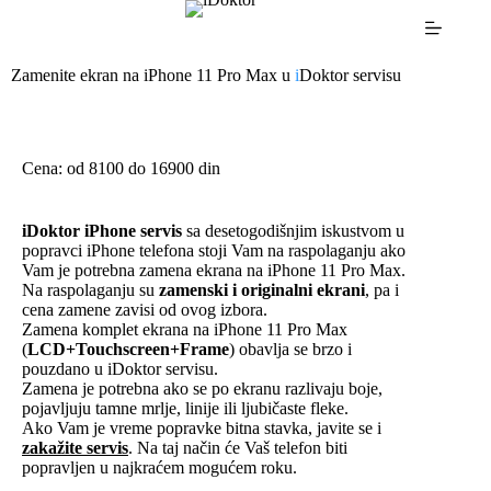
Zamenite ekran na iPhone 11 Pro Max u
i
Doktor servisu
Cena: od 8100 do 16900 din
iDoktor iPhone servis
sa desetogodišnjim iskustvom u
popravci iPhone telefona stoji Vam na raspolaganju ako
Vam je potrebna zamena ekrana na iPhone 11 Pro Max.
Na raspolaganju su
zamenski i originalni ekrani
, pa i
cena zamene zavisi od ovog izbora.
Zamena komplet ekrana na iPhone 11 Pro Max
(
LCD+Touchscreen+Frame
) obavlja se brzo i
pouzdano u iDoktor servisu.
Zamena je potrebna ako se po ekranu razlivaju boje,
pojavljuju tamne mrlje, linije ili ljubičaste fleke.
Ako Vam je vreme popravke bitna stavka, javite se i
zakažite servis
. Na taj način će Vaš telefon biti
popravljen u najkraćem mogućem roku.